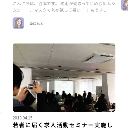
こんにちは、谷本です。 梅雨が始まってじめじめムシ
ムシ……、マスクで熱が篭って暑い！！ もうすっ
たにもと
2019.04.15
若者に届く求人活動セミナー実施し