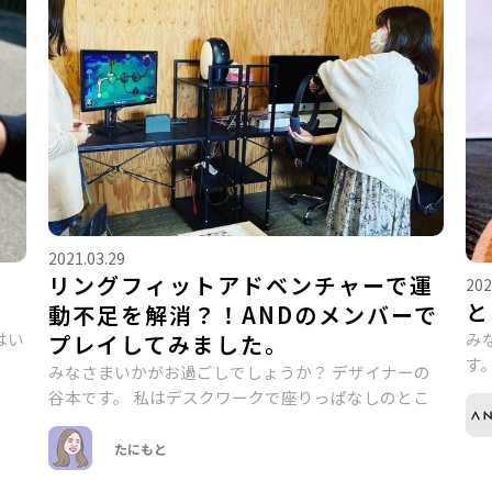
2021.03.29
リングフィットアドベンチャーで運
202
と
動不足を解消？！ANDのメンバーで
はい
み
プレイしてみました。
す
みなさまいかがお過ごしでしょうか？ デザイナーの
谷本です。 私はデスクワークで座りっぱなしのとこ
たにもと