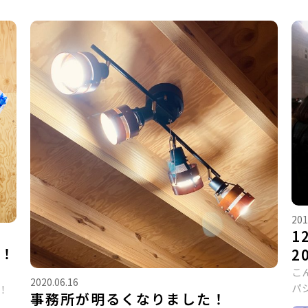
201
1
た！
2
こ
2020.06.16
パ
！
事務所が明るくなりました！