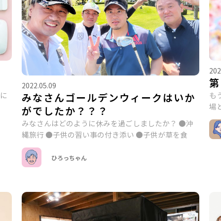
202
第
2022.05.09
主に
も
みなさんゴールデンウィークはいか
場
がでしたか？？？
みなさんはどのように休みを過ごしましたか？ ●沖
縄旅行 ●子供の習い事の付き添い ●子供が草を食
ひろっちゃん