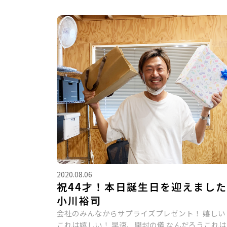
2020.08.06
祝44才！本日誕生日を迎えまし
小川裕司
会社のみんなからサプライズプレゼント！ 嬉しい
これは嬉しい！ 早速、開封の儀 なんだろうこれは