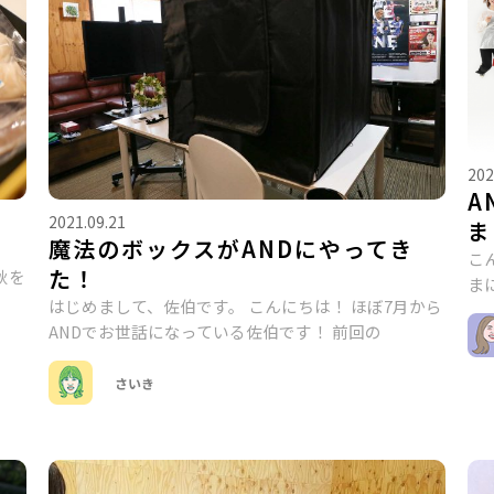
202
A
2021.09.21
ま
魔法のボックスがANDにやってき
こ
た！
秋を
ま
はじめまして、佐伯です。 こんにちは！ ほぼ7月から
ANDでお世話になっている佐伯です！ 前回の
さいき