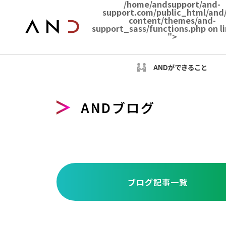
/home/andsupport/and-
support.com/public_html/and
content/themes/and-
support_sass/functions.php on l
">
ANDができること
ANDブログ
ブログ記事一覧