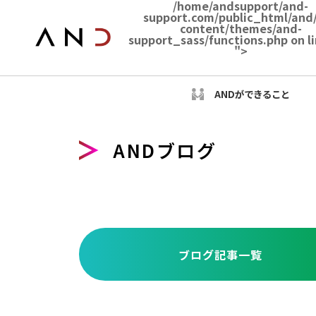
/home/andsupport/and-
support.com/public_html/and
content/themes/and-
support_sass/functions.php on l
">
ANDができること
ANDブログ
ブログ記事一覧